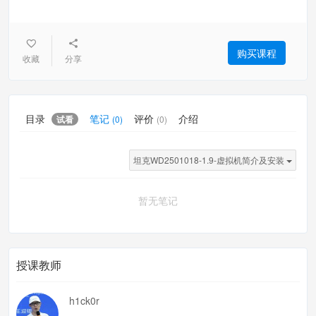
购买课程
收藏
分享
目录
笔记
评价
介绍
试看
(0)
(0)
坦克WD2501018-1.9-虚拟机简介及安装
暂无笔记
授课教师
h1ck0r