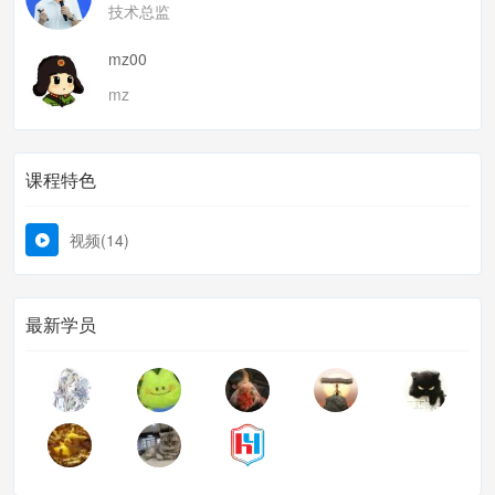
技术总监
mz00
mz
课程特色
视频(14)
最新学员