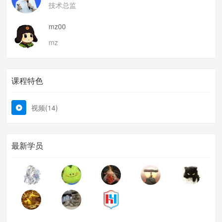
技术总监
mz00
mz
课程特色
视频(14)
最新学员