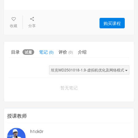
购买课程
收藏
分享
目录
笔记
评价
介绍
试看
(0)
(0)
坦克WD2501018-1.9-虚拟机优化及网络模式
暂无笔记
授课教师
h1ck0r