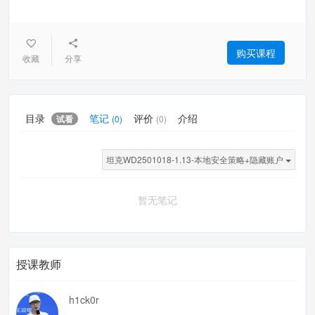
购买课程
收藏
分享
目录
笔记
评价
介绍
试看
(0)
(0)
坦克WD2501018-1.13-本地安全策略+隐藏账户
暂无笔记
授课教师
h1ck0r