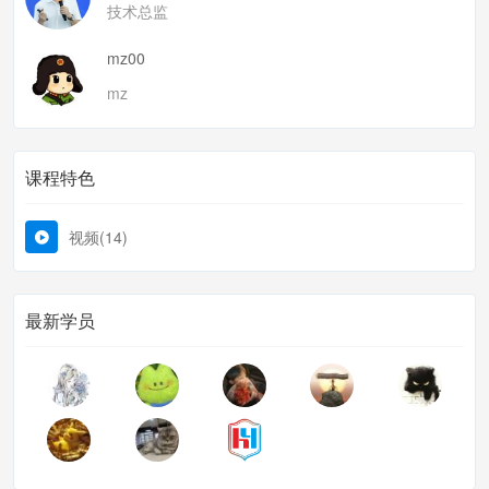
技术总监
mz00
mz
课程特色
视频(14)
最新学员