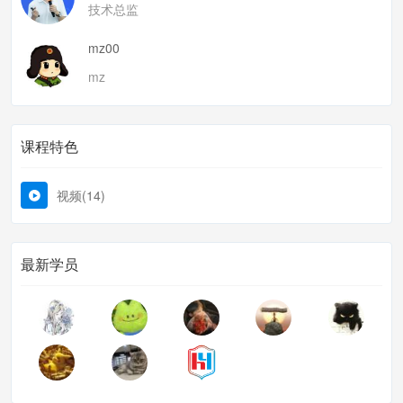
技术总监
mz00
mz
课程特色
视频(14)
最新学员