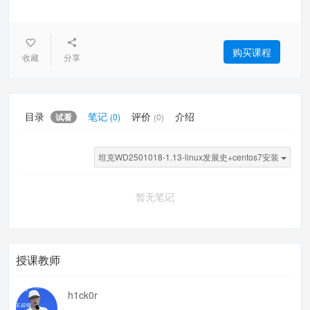
购买课程
收藏
分享
目录
笔记
评价
介绍
试看
(0)
(0)
坦克WD2501018-1.13-linux发展史+centos7安装
暂无笔记
授课教师
h1ck0r