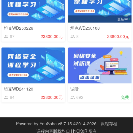
更新中
坦克WD250226
坦克WD250108
67
23800.00元
8
23800.00元
坦克WD241120
试听
64
23800.00元
692
免费
Powered by
EduSoho v8.7.15
©2014-2026
课程存档
课程内容版权均归
H1CK0R
所有