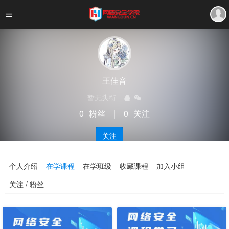
王佳音
暂无头衔
0
粉丝
｜
0
关注
关注
个人介绍
在学课程
在学班级
收藏课程
加入小组
关注 / 粉丝